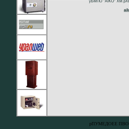
уБМПО "AIKO" ХМ.рХ
ai
рПУМЕДОЕЕ ПВО