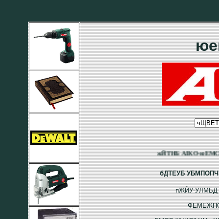
юе
жЙТНБ AIKO-юЕМСВ
бДТЕУБ УБМПОПЧ
пЖЙУ-УЛМБД 
ФЕМЕЖПО (